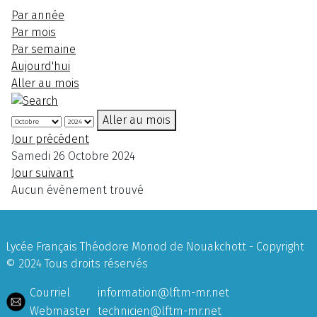
Par année
Par mois
Par semaine
Aujourd'hui
Aller au mois
Aller au mois
Jour précédent
Samedi 26 Octobre 2024
Jour suivant
Aucun évènement trouvé
Lycée Français Théodore Monod de Nouakchott - Copyright
© 2024 Tous droits réservés
Courriel
information@lftm-mr.net
Webmaster
technicien@lftm-mr.net