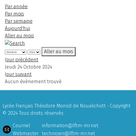
Par année
Par mois
Par semaine
Aujourd'hui
Aller au mois
Aller au mois
Jour précédent
Jeudi 24 Octobre 2024
Jour suivant
Aucun évènement trouvé
Lycée Français Théodore Monod de Nouakchott - Copyright
© 2024 Tous droits réservés
Courriel
information@lftm-mr.net
Webmaster
technicien@lftm-mr.net