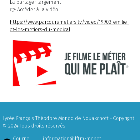
La partager largement
👉 Accéder à la vidéo :
https://www.parcoursmetiers.tv/video/19903-emilie-
et-les-metiers-du-medical
Lycée Français Théodore Monod de Nouakchott - Copyright
© 2024 Tous droits réservés
Courriel
information@lftm-mr.net