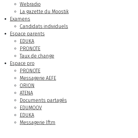
Webradio
La gazette du Moostik
Examens
Candidats individuels
Espace parents
EDUKA
PRONOTE
Taux de change
Espace pro
PRONOTE
Messagerie AEFE
ORION
ATENA
Documents partagés
EDUMOOV
EDUKA
Messagerie lftm